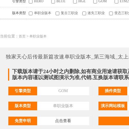
引擎类型
HERO
BLUE
HGE
GOM
ETM2
版本类型
单职业版本
复古三职业
迷失三职业
变态三职
当前位置：
>
首页
单职业版本
独家天心后传最新篇攻速单职业版本_第三海域_太上
下载版本请于24小时之内删除,如有商业用途请获取
版本内容谨以测试图演示为准,代销.互换版本请联系QQ:
引擎类型
GOM
插件类型
版本类型
单职业版本
演示网站模板
免责申明
点击查看