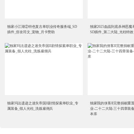
独家小江湖②特色复古单职业传奇服务端_SD
独家2025血战到底杀神恶魔
插件_倍攻符文_宠物_月卡赞助
SD插件_第二大陆_光柱特效
独家玛法遗迹之迷失帝国II剧情探索单职业_专
独家我的侠客II完整捐献重
属装备_假人光柱_洗炼雇佣兵
业-二十二大陆-三十四章装备
本库