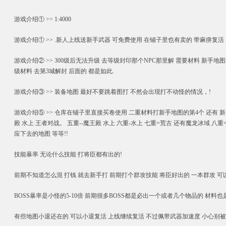
游戏介绍① >> 1:4000
游戏介绍① >> .新人上线送新手武器 可免费使用 在铺子里也有卖的 带麻痹复
游戏介绍② >> 300级后无法升级 去等级封印那个NPC那里解 需要材料 新手地图都出 同
级材料 去第3城解封 后面的 都是如此.
游戏介绍③ >> 装备地图 最好不要跳着图打 不然会出现打不动怪的情况，!
游戏介绍⑤ >> 仓库在铺子里直接买卷使用 二重材料打新手地图的第4个 还有 新手
殿 水上 王者对战。 五重--魔王殿 水上 六重-水上 七重=荒古 还有魔龙冰域 八重
应下去的地图 等等!!
技能暴率 无论什么技能 打将臣都有出的!
前期不知道怎么混 打钱 就去新手打 前期打个群攻技能 将臣好出的 一本群攻 可以群
BOSS暴率是小怪的5-10倍 前期很多BOSS都是必出一个或者几个物品的 材料也
有些地图小退还在的 可以小退复活 上线继续复活 不过佩带武器加速度 小心别被