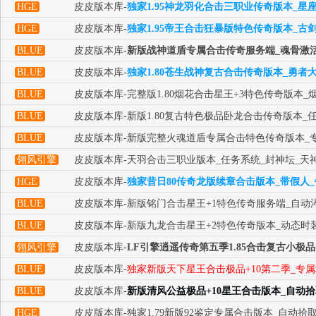
HGE
皮皮版本库-
独家1.95神龙羽化合击三职业传奇版本_星
HGE
皮皮版本库-
独家1.95帝王合击狂暴版特色传奇版本_古
BLUE
皮皮版本库-
新版战神道盾专属合击传奇服务端_魂骨激活
BLUE
皮皮版本库-
独家1.80苍生战神复古合击传奇版本_勇者
BLUE
皮皮版本库-完整版1.80烟花合击星王+3特色传奇版本_
BLUE
皮皮版本库-新版1.80复古特色极品卧龙合击传奇版本_
BLUE
皮皮版本库-新版完整火魂道盾专属合击特色传奇版本_专
翎风引擎
皮皮版本库-天羽合击三职业版本_任务系统_封神坛_天
HGE
皮皮版本库-
独家昔日80传奇龙版续章合击版本_带假人
BLUE
皮皮版本库-新版铭门合击星王+1特色传奇服务端_自动
BLUE
皮皮版本库-新版九龙合击星王+2特色传奇版本_动态时
翎风引擎
皮皮版本库-
LF引擎逍遥传奇第五季1.85合击复古小极品
BLUE
皮皮版本库-
独家新版天下星王合击极品+10第二季_专属
BLUE
皮皮版本库-
新版清风公益极品+10星王合击版本_自动拾
HGE
皮皮版本库-独家1.79新版92鉴定专属合击版本_自动拾