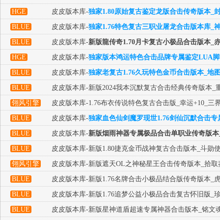
HGE
皮皮版本库-
独家1.80原始复古鉴定龙版合击传奇版本_
BLUE
皮皮版本库-
独家1.76特色复古三职业屠龙合击版本库_
BLUE
皮皮版本库-
新版龍传奇1.70月卡复古小极品合击版本_
HGE
皮皮版本库-
独家版本鸿运特色合击品牌专属鉴定LUA脚
BLUE
皮皮版本库-
独家老复古1.76久玩特色金币合击版本_地
BLUE
皮皮版本库-新版2024我本沉默复古合击经典传奇版本_
翎风引擎
皮皮版本库-1.76布衣传说特色复古合击版_幸运+10_
BLUE
皮皮版本库-
独家血色仙剑魔罗现世1.76剑仙沉默合击专
BLUE
皮皮版本库-
新版烟雨神器专属极品合击单职业传奇版本
BLUE
皮皮版本库-新版1.80捷克金币战神复古合击版本_斗勋
翎风引擎
皮皮版本库-新版遮天OL之神秘星王合击传奇版本_拾取
BLUE
皮皮版本库-新版1.76名牌合击小极品结合版传奇版本_
BLUE
皮皮版本库-新版1.76追梦公益小极品合击复古怀旧版_
BLUE
皮皮版本库-新版星神道盾超速专属神器合击版本_铭文魂环