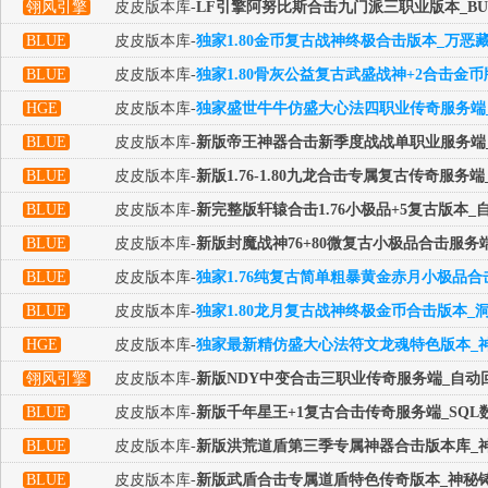
翎风引擎
皮皮版本库-
LF引擎阿努比斯合击九门派三职业版本_BU
BLUE
皮皮版本库-
独家1.80金币复古战神终极合击版本_万恶
BLUE
皮皮版本库-
独家1.80骨灰公益复古武盛战神+2合击金
HGE
皮皮版本库-
独家盛世牛牛仿盛大心法四职业传奇服务端_
BLUE
皮皮版本库-
新版帝王神器合击新季度战战单职业服务端_
BLUE
皮皮版本库-
新版1.76-1.80九龙合击专属复古传奇服
BLUE
皮皮版本库-
新完整版轩辕合击1.76小极品+5复古版本
BLUE
皮皮版本库-
新版封魔战神76+80微复古小极品合击服务
BLUE
皮皮版本库-
独家1.76纯复古简单粗暴黄金赤月小极品合
BLUE
皮皮版本库-
独家1.80龙月复古战神终极金币合击版本_
HGE
皮皮版本库-
独家最新精仿盛大心法符文龙魂特色版本_神
翎风引擎
皮皮版本库-
新版NDY中变合击三职业传奇服务端_自动
BLUE
皮皮版本库-
新版千年星王+1复古合击传奇服务端_SQL
BLUE
皮皮版本库-
新版洪荒道盾第三季专属神器合击版本库_神
BLUE
皮皮版本库-
新版武盾合击专属道盾特色传奇版本_神秘铸