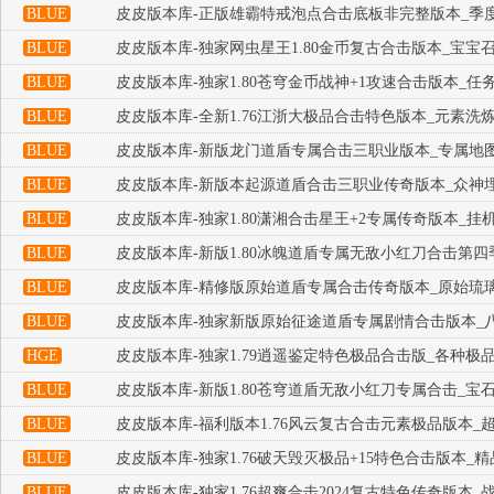
BLUE
皮皮版本库-正版雄霸特戒泡点合击底板非完整版本_季
BLUE
皮皮版本库-独家网虫星王1.80金币复古合击版本_宝宝
BLUE
皮皮版本库-独家1.80苍穹金币战神+1攻速合击版本_任
BLUE
皮皮版本库-全新1.76江浙大极品合击特色版本_元素洗
BLUE
皮皮版本库-新版龙门道盾专属合击三职业版本_专属地图
BLUE
皮皮版本库-新版本起源道盾合击三职业传奇版本_众神
BLUE
皮皮版本库-独家1.80潇湘合击星王+2专属传奇版本_挂
BLUE
皮皮版本库-新版1.80冰魄道盾专属无敌小红刀合击第四
BLUE
皮皮版本库-精修版原始道盾专属合击传奇版本_原始琉璃
BLUE
皮皮版本库-独家新版原始征途道盾专属剧情合击版本_八
HGE
皮皮版本库-独家1.79逍遥鉴定特色极品合击版_各种极品
BLUE
皮皮版本库-新版1.80苍穹道盾无敌小红刀专属合击_宝
BLUE
皮皮版本库-福利版本1.76风云复古合击元素极品版本_
BLUE
皮皮版本库-独家1.76破天毁灭极品+15特色合击版本_
BLUE
皮皮版本库-独家1.76超爽合击2024复古特色传奇版本