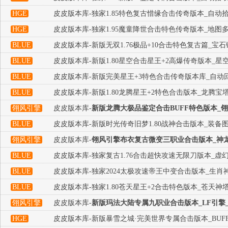
HGE
皮皮版本库-独家1.85特色复古惜缘合击传奇版本_自动
HGE
皮皮版本库-独家1.95魔童降世合击特色传奇版本_地图
BLUE
皮皮版本库-新版无双1.76极品+10合击特色复古篇_宝
BLUE
皮皮版本库-新版1.80星空合击星王+2高爆传奇版本_星
BLUE
皮皮版本库-新版完美星王+3特色合击传奇版本库_自动
BLUE
皮皮版本库-新版1.80龙腾星王+2特色合击版本_龙腾宝
翎风引擎
皮皮版本库-
新版龙腾大极品鉴定合击BUFF特色版本_
BLUE
皮皮版本库-新版时光传奇旧梦1.80战神合击版本_装备图
翎风引擎
皮皮版本库-
翎风引擎布衣复古微变三职业合击版本_神龙
BLUE
皮皮版本库-独家复古1.76合击超快攻速无限刀版本_虚
BLUE
皮皮版本库-独家2024太极攻速帝王中变合击版本_生肖
BLUE
皮皮版本库-独家1.80苍天星王+2合击特色版本_苍天神
翎风引擎
皮皮版本库-
新版玛法大陆专属九职业合击版本_LF引擎
HGE
皮皮版本库-新版暴雪之城·完美世界专属合击版本_BUF