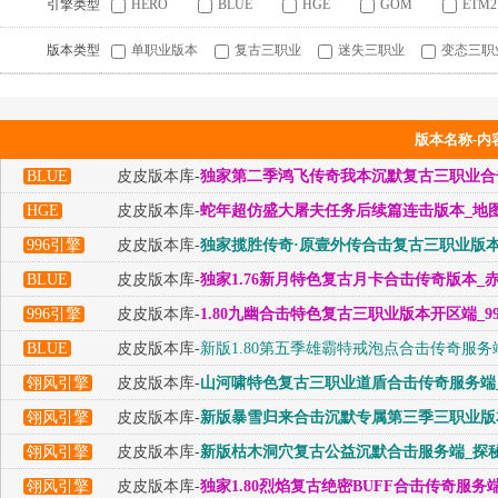
引擎类型
HERO
BLUE
HGE
GOM
ETM2
版本类型
单职业版本
复古三职业
迷失三职业
变态三职
版本名称-内
BLUE
皮皮版本库-
独家第二季鸿飞传奇我本沉默复古三职业合击
HGE
皮皮版本库-
蛇年超仿盛大屠夫任务后续篇连击版本_地图
996引擎
皮皮版本库-
独家揽胜传奇·原壹外传合击复古三职业版本_
BLUE
皮皮版本库-
独家1.76新月特色复古月卡合击传奇版本_
996引擎
皮皮版本库-
1.80九幽合击特色复古三职业版本开区端_9
BLUE
皮皮版本库-
新版1.80第五季雄霸特戒泡点合击传奇服务
翎风引擎
皮皮版本库-
山河啸特色复古三职业道盾合击传奇服务端_
翎风引擎
皮皮版本库-
新版暴雪归来合击沉默专属第三季三职业版本
翎风引擎
皮皮版本库-
新版枯木洞穴复古公益沉默合击服务端_探秘
翎风引擎
皮皮版本库-
独家1.80烈焰复古绝密BUFF合击传奇服务