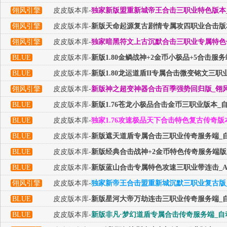
翎风引擎
皮皮版本库-
独家新版盟重新城帝王合击三职业特色版本_
翎风引擎
皮皮版本库-
新版天命起源复古剧情专属攻四职业合击版本
翎风引擎
皮皮版本库-
独家暗黑符文上古沉默合击三职业专属特色传
BLUE
皮皮版本库-
新版1.80金鳞战神+2金币小极品+5合击
BLUE
皮皮版本库-
新版1.80龙运道盾II专属合击微变铭文三职
翎风引擎
皮皮版本库-
新版神之超变神器合击百季强势回归版_翎风
BLUE
皮皮版本库-
新版1.76苍龙小极品合击金币三职业版本_
BLUE
皮皮版本库-
独家1.76攻速极品天下合击特色复古传奇版
BLUE
皮皮版本库-
新版遮天道盾专属合击三职业传奇服务端_自
BLUE
皮皮版本库-
新版经典合击战神+2金币特色传奇服务端版
BLUE
皮皮版本库-
新版蓝山合击专属特色攻速三职业带连击_AC
翎风引擎
皮皮版本库-
独家新帝王合击盟重新城沉默三职业复古版
BLUE
皮皮版本库-
新版星河大帝万劫连击三职业传奇服务端_自
BLUE
皮皮版本库-
新版非凡·梦幻道盾专属合击传奇服务端_自