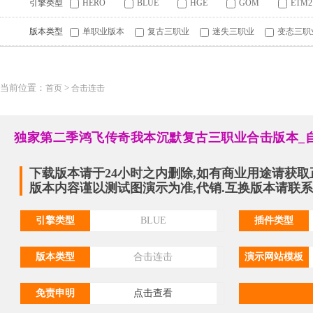
引擎类型
HERO
BLUE
HGE
GOM
ETM2
版本类型
单职业版本
复古三职业
迷失三职业
变态三职
当前位置：
>
首页
合击连击
独家第二季鸿飞传奇我本沉默复古三职业合击版本_自
下载版本请于24小时之内删除,如有商业用途请获取
版本内容谨以测试图演示为准,代销.互换版本请联系QQ:
引擎类型
BLUE
插件类型
版本类型
合击连击
演示网站模板
免责申明
点击查看