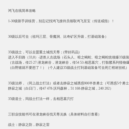
鸿飞在线简单攻略
1-30级新手训练营，别忘记找鸿飞接待员领取鸿飞至宝（传送戒指）！
30级以后可去（祖玛三层、骨魔洞、比奇矿区升级，打基础装备）
35级战士，可以去盟重土城找天尊；(带好药品)
进入不归路（33,8）-进兽人古战场（石头人、暗之蝎蛇、暗之蝎蛇统领爆35级装
（古战场，传25 27-潜龙峡谷，潜龙峡谷，传54 53-相思墓穴，打骷髅系列怪
（白野猪就不要想了！）（个人建议35级战士打到基础装备可去死亡棺材挂机）
35级法师，（同上战士打法）或者去静寂之城诱惑900半兽勇士（可诱惑5个勇
静寂之城（白日门，传47 478-沃玛森林，51 168-静寂之城，240 202）
35级道士，同战士打法一样，去相思墓穴打
三职业技能书可在潜龙峡谷找天尊兑换（具体材料自行查看）
战士：静寂之防，静寂之雷