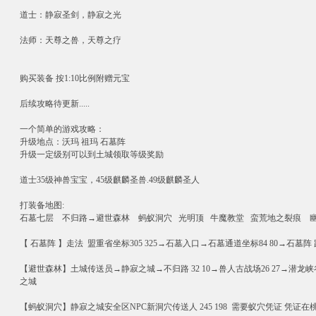
道士：静寂圣剑，静寂之光
法师：天尊之兽，天尊之疗
购买装备 按1:10比例附赠元宝
后续攻略待更新.....
一个简单的游戏攻略：
升级地点：沃玛 祖玛 石墓阵
升级一定级别可以到土城领取等级奖励
道士35级神兽宝宝，45级麒麟圣兽.49级麒麟圣人
打装备地图:
石墓七层 不归路→避世森林 蚂蚁洞穴 光明顶 牛魔教堂 蛮荒地之裂痕 
【 石墓阵 】走法 盟重省坐标305 325→石墓入口→石墓通道坐标84 80→
【避世森林】土城传送员→静寂之城→不归路 32 10→兽人古战场26 27→潜龙峡谷56
之城
【蚂蚁洞穴】静寂之城安全区NPC新洞穴传送人 245 198 需要蚁穴凭证 凭证