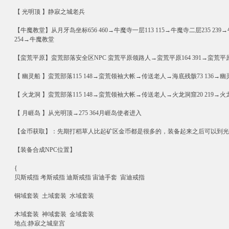
【 光明顶 】静寂之城老兵
【牛魔教堂】从月牙岛坐标656 460→牛魔寺一层113 115→牛魔寺二层235 239→
254→牛魔教堂
【蛮荒平原】蛮荒部落安全区NPC 蛮荒平原领路人→蛮荒平原164 391→蛮荒平原2层1
【 幽灵船 】蛮荒部落115 148→蛮荒领袖大帐→传送老人→海底残骸73 136→幽灵
【 火龙洞 】蛮荒部落115 148→蛮荒领袖大帐→传送老人→火龙洞窟20 219→火龙
【 月崕岛 】从光明顶→275 364月崕岛使者进入
【金币获取】：先期打稻草人比起矿区金币都是很多的，装备起来之后可以到光
【装备合成NPC位置】
{
贝斯戒指 考斯戒指 迪斯戒指 宙迪手套 宙迪戒指
铜域套装 土域套装 水域套装
木域套装 神域套装 金域套装
地点:静寂之城皇宫