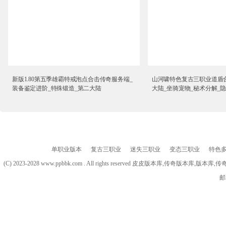
新版1.80第五季雄霸特戒泡点合击传奇服务端_
山河啸特色复古三职业道盾
装备鉴定进阶_特殊锻造_第二大陆
大陆_坐骑宠物_秘术分解_
单职业版本
复古三职业
迷失三职业
变态三职业
特色
(C) 2023-2028 www.ppbbk.com . All rights reserved 皮皮版本库
邮