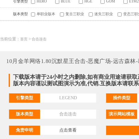
引擎类型
HERO
BLUE
HGE
GOM
ETM2
版本类型
单职业版本
复古三职业
迷失三职业
变态三职
当前位置：
>
首页
合击连击
10月金羊网络1.80沉默星王合击-恶魔广场-远古森林
下载版本请于24小时之内删除,如有商业用途请获取
版本内容谨以测试图演示为准,代销.互换版本请联系QQ:
引擎类型
LEGEND
插件类型
版本类型
合击连击
演示网站模板
免责申明
点击查看