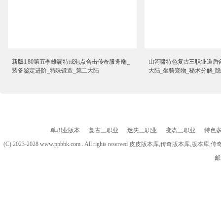
新版1.80第五季雄霸特戒泡点合击传奇服务端_
山河啸特色复古三职业道盾
装备鉴定进阶_特殊锻造_第二大陆
大陆_坐骑宠物_秘术分解_
单职业版本
复古三职业
迷失三职业
变态三职业
特色
(C) 2023-2028 www.ppbbk.com . All rights reserved 皮皮版本库
邮