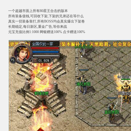
一个超越市面上所有80星王合击的版本
所有装备值钱,可回收下架,下架的兄弟还在等什么
真实一切装备靠打,所有BOSS均会真实爆出下架卷
长期稳定,每日新区,重金广告,等你来战
元宝充值比例1:1000 网银赠送100% 点卡赠送100%