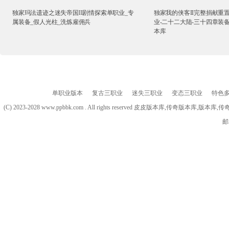
独家玛法遗迹之迷失帝国II剧情探索单职业_专
独家我的侠客II完整捐献重
属装备_假人光柱_洗炼雇佣兵
业-二十二大陆-三十四章装备
本库
单职业版本
复古三职业
迷失三职业
变态三职业
特色
(C) 2023-2028 www.ppbbk.com . All rights reserved 皮皮版本库
邮