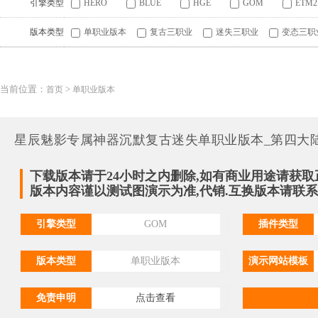
引擎类型
HERO
BLUE
HGE
GOM
ETM2
版本类型
单职业版本
复古三职业
迷失三职业
变态三职
当前位置：
>
首页
单职业版本
星辰魅影专属神器沉默复古迷失单职业版本_第四大陆
下载版本请于24小时之内删除,如有商业用途请获取
版本内容谨以测试图演示为准,代销.互换版本请联系QQ:
引擎类型
GOM
插件类型
版本类型
单职业版本
演示网站模板
免责申明
点击查看