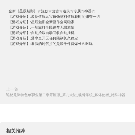
全新《星辰魅影》☆沉默☆复古☆迷失☆专属☆神器☆
【游戏介绍】:装备值钱元宝值钱材料值钱花时间拥有一切
【游戏介绍】:星辰魅影全新巨作全网独家
【游戏介绍】:一切靠打全民追梦无限激情
【游戏介绍】:自动拾取自动回收自动挂机
【游戏介绍】:爆率全开无任何限制长久稳定
【游戏介绍】:看脸的时代拼的是脸千件首爆长久耐玩
上一篇
诡秘龙渊特色单职业第二季开区版_第九大陆_魂骨系统_炼体使者_特殊神器
相关推荐