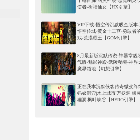
千锤百炼-幽灵神舰-恶魔幽灵-
使者-祈福仙女【HX引擎】
VIP下载-悟空传沉默吸金版本
悟空传城-黄金十二宫-勇敢者
戏-荒漠霸王【GOM引擎】
8月最新版沉默传说·神器章靓
气版-魅影神殿-武陵秘境-神界
魔界领地【幻想引擎】
正在我本沉默侠客传奇微变终
蚂蚁洞穴|水上城市|万妖洞|幽灵
狸洞|枫叶峡谷【HERO引擎】