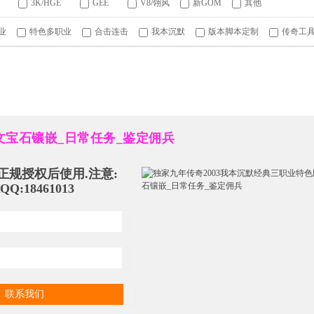
3K/HGE
GEE
V8/翎风
新GOM
其他
业
特色多职业
合击连击
我本沉默
版本脚本定制
传奇工
文宝石镶嵌_日常任务_鉴定佣兵
正规授权后使用.注意:
18461013
联系我们