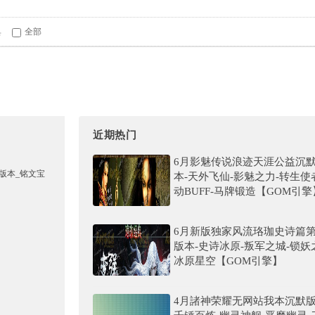
具
全部
近期热门
6月影魅传说浪迹天涯公益沉
本-天外飞仙-影魅之力-转生使
动BUFF-马牌锻造【GOM引擎
6月新版独家风流珞珈史诗篇
版本-史诗冰原-叛军之城-锁妖
冰原星空【GOM引擎】
4月諸神荣耀无网站我本沉默版