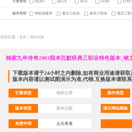
引擎类型
HERO
BLUE
HGE
GOM
ETM2
版本类型
单职业版本
复古三职业
迷失三职业
变态三职
当前位置：
>
首页
我本沉默
独家九年传奇2003我本沉默经典三职业特色版本_铭
下载版本请于24小时之内删除,如有商业用途请获取
版本内容谨以测试图演示为准,代销.互换版本请联系QQ:
引擎类型
翎风引擎
插件类型
版本类型
我本沉默
演示网站模板
免责申明
点击查看