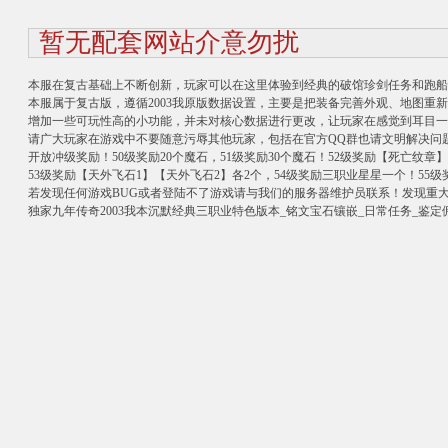
暂无配套网站介意勿扰
本服在复古基础上不断创新，玩家可以在这里体验到经典的破馆珍剑任务和跑船
本服属于复古版，遵循2003我原版数据设置，主要是把装备完善外观、地图重
增加一些可玩性高的小功能，并未对核心数据进行更改，让玩家在感觉到耳目一
请广大玩家在游戏中不要随意污辱其他玩家，包括在官方QQ群也请文明解决问
开放冲级奖励！50级奖励20个魔石，51级奖励30个魔石！52级奖励【死亡纹章
53级奖励【天外飞石1】【天外飞石2】各2个，54级奖励三职业星星一个！55
若发现任何游戏BUG或者登陆不了游戏请与我们的服务器维护员联系！发现重大
独家九年传奇2003我本沉默经典三职业特色版本_铭文宝石镶嵌_日常任务_鉴定