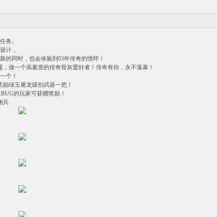
任务。
新设计，
新的同时，也会体验到03年传奇的情怀！
题，做一个高素质的传奇骨灰爱好者！传奇有你，永不落幕！
】一个！
级奖励绿玉屠龙级别武器一把！
BUG的玩家可获赠奖励！
佣兵