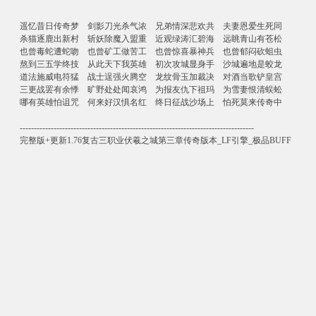
遥忆昔日传奇梦 剑影刀光杀气浓 兄弟情深悲欢共 夫妻恩爱生死同
杀猫逐鹿出新村 斩妖除魔入盟重 近观绿涛汇碧海 远眺青山有苍松
也曾毒蛇遭蛇吻 也曾矿工做苦工 也曾惊喜暴神兵 也曾郁闷砍蛆虫
熬到三五学终技 从此天下我英雄 初次攻城显身手 沙城遍地是蛟龙
道法施威电符猛 战士逞强火腾空 龙纹骨玉加裁决 对酒当歌铲皇宫
三更战罢有余悸 旷野处处闻哀鸿 为报友仇下祖玛 为雪妻恨清蜈蚣
哪有英雄怕诅咒 何来好汉惧名红 终日征战沙场上 怕死莫来传奇中
-----------------------------------------------------------------------------------
完整版+更新1.76复古三职业伏羲之城第三章传奇版本_LF引擎_极品BUFF