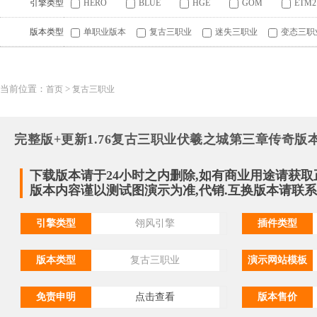
引擎类型
HERO
BLUE
HGE
GOM
ETM2
版本类型
单职业版本
复古三职业
迷失三职业
变态三职
当前位置：
>
首页
复古三职业
完整版+更新1.76复古三职业伏羲之城第三章传奇版本_
下载版本请于24小时之内删除,如有商业用途请获取
版本内容谨以测试图演示为准,代销.互换版本请联系QQ:
引擎类型
翎风引擎
插件类型
版本类型
复古三职业
演示网站模板
免责申明
点击查看
版本售价