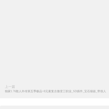
上一篇
独家1.76散人外传第五季极品+8元素复古微变三职业_SD插件_宝石镶嵌_带假人