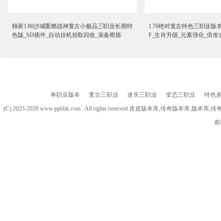
独家1.80沙城重燃战神复古小极品三职业长期特
1.76绝对复古特色三职业版本
色版_SD插件_自动挂机拾取回收_装备熔炼
F_生肖升级_元素强化_倍攻
单职业版本
复古三职业
迷失三职业
变态三职业
特色
(C) 2023-2028 www.ppbbk.com . All rights reserved 皮皮版本库
邮