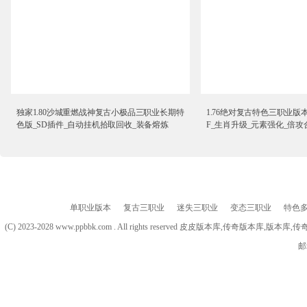
独家1.80沙城重燃战神复古小极品三职业长期特
1.76绝对复古特色三职业版本
色版_SD插件_自动挂机拾取回收_装备熔炼
F_生肖升级_元素强化_倍攻
单职业版本
复古三职业
迷失三职业
变态三职业
特色
(C) 2023-2028 www.ppbbk.com . All rights reserved 皮皮版本库
邮