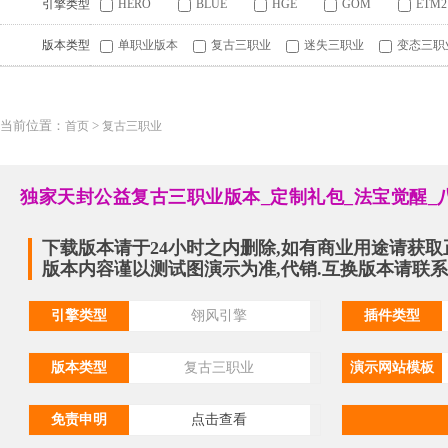
引擎类型
HERO
BLUE
HGE
GOM
ETM2
版本类型
单职业版本
复古三职业
迷失三职业
变态三职
当前位置：
>
首页
复古三职业
独家天封公益复古三职业版本_定制礼包_法宝觉醒_
下载版本请于24小时之内删除,如有商业用途请获取
版本内容谨以测试图演示为准,代销.互换版本请联系QQ:
引擎类型
翎风引擎
插件类型
版本类型
复古三职业
演示网站模板
免责申明
点击查看