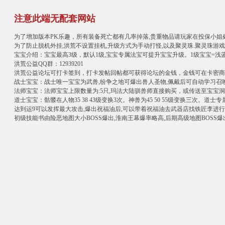
注意此端无配套网站
为了增加版本PK乐趣，所有装备死亡都有几率掉落,贵重物品请玩家在投保小姐
为了防止脱机外挂,洪荒不设置挂机,升级方式为手动打怪,以及聚灵珠.聚灵珠游戏
宝宝介绍：宝宝最高3级，默认1级,宝宝专属法宝可提升宝宝升级。1级宝宝=浅蓝 
洪荒公益QQ群：12939201
洪荒公益论坛可打卡签到，打卡发帖回帖都可获得论坛的金钱，金钱可在卡密商城
战士宝宝：战士唯一宝宝为武兽,纷争之地可爆出兽人圣物,佩戴后可自动学习召唤
法师宝宝：法师宝宝上限数量为:5只,玛法大陆驯兽师直接购买，或传送至宝宝洞
道士宝宝：骷髅在人物35 38 43级变换3次。神兽为45 50 55级变换三次。
达到运9可以发挥最大攻击,爆出祝福油后,可以带着祝福油去武器店找铁匠李进行
初级技能书由险恶地图大小BOSS爆出,淮南王幕爆率略高,后期高级地图BOSS爆