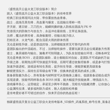
《盛世战天公益火龙三职业版本》简介​
踏入《盛世战天公益火龙三职业版本》的传奇世界
经典三职业再现玛法大陆，带你重拾热血青春。​
战士，战场无畏先锋，高血量与爆发，近战输出堪称一绝
开天斩、逐日斩，刀刀烈火，能瞬间撕碎敌人防线在团战与 PK 中
凭借强大的防御力与攻击力，永远冲在最前线，主宰近身战场。​
法师，魔法的掌控者，虽身板脆弱，但输出能力惊人
烈焰玄冰、火龙气焰，配合流星火雨的群体伤害
无论是刷怪升级，还是群战控场，法师都能发挥无可替代的作用
是团队输出的中流砥柱。不过，法师较吃操作，需要玩家灵活走位规避敌方伤害
道士，兼具辅助与输出。施毒术可削弱敌人，为队友创造输出环境；召唤各种宝
无论是单挑 BOSS，还是团队辅助，道士都能应对自如，是团队不可或缺的万金
升级之路，前期泡点即可快速提升等级。后期可通过收集经验券，或是参与打怪
加速升级进程。游戏设有转生系统，提升转生等级，便能穿戴更高级装备
解锁更强实力，虽转生后等级会有下降，但换来的是更高的成长上限。​
装备获取极为良心，所有装备与材料皆可从怪物身上爆出。低级装备还能合成升
实现逆袭。技能书同样靠击杀 BOSS 掉落，能大幅提升技能效果，增强战斗力。
游戏爆率良心，运营稳定，承诺至少两年不跑路，无暗坑与隐藏消费，让你放心
公益属性拉满，诸多福利助力成长，散人也能轻松终极
是传奇爱好者不可错过的佳作，快来开启你的热血征程！
​——————————————————————————————————
独家盛世战天复古公益三职业火龙传奇版本_SD插件_武魂系统_称号任务_装备