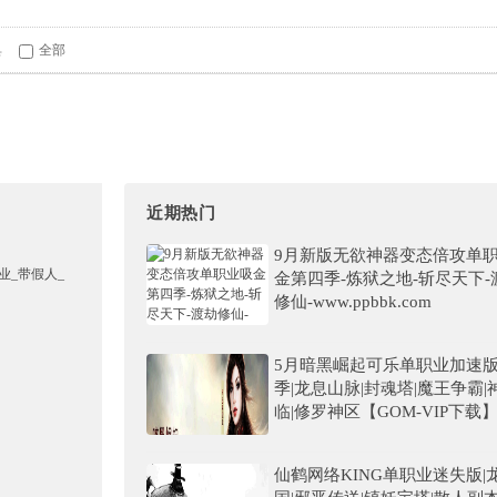
具
全部
近期热门
9月新版无欲神器变态倍攻单
金第四季-炼狱之地-斩尽天下-
修仙-www.ppbbk.com
5月暗黑崛起可乐单职业加速
季|龙息山脉|封魂塔|魔王争霸|
临|修罗神区【GOM-VIP下载
仙鹤网络KING单职业迷失版|