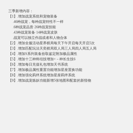
三季新增内容：
【1】.增加战宠系统和宠物装备
.46种战宠，每种战宠特性不一样
.6种战宠品质·26种战宠技能
.43种战宠装备·14种战宠皮肤
.战宠可以独立作战或者和人物合体
【2】.增加全服活动星界棋局每天下午开启每天开启5次
【3】.增加匹配玩法天奕棋局双人局三人局四人局五人局
【4】.增加S系列装备拾取鉴定附加极品属性
【5】.增加十三种终结技增加+－种长生技6
【6】.增加每日充值礼包增加天书系统
【7】.增加极品属性重置功能增加星座置换功能
【8】.增加强化羁绊系统增加星座羁绊系统
【9】.增加战宠炼妖功能新增5张地图和配套的新怪物