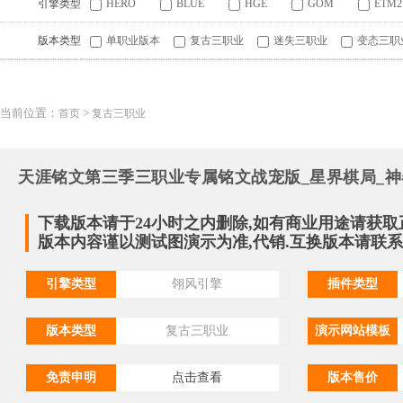
引擎类型
HERO
BLUE
HGE
GOM
ETM2
版本类型
单职业版本
复古三职业
迷失三职业
变态三职
当前位置：
>
首页
复古三职业
天涯铭文第三季三职业专属铭文战宠版_星界棋局_神
下载版本请于24小时之内删除,如有商业用途请获取
版本内容谨以测试图演示为准,代销.互换版本请联系QQ:
引擎类型
翎风引擎
插件类型
版本类型
复古三职业
演示网站模板
免责申明
点击查看
版本售价