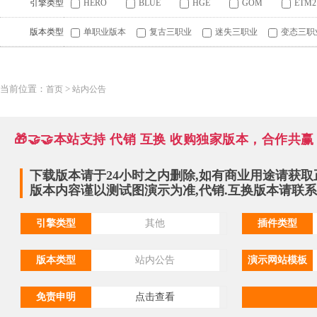
引擎类型
HERO
BLUE
HGE
GOM
ETM2
版本类型
单职业版本
复古三职业
迷失三职业
变态三职
当前位置：
>
首页
站内公告
🎁🤝🤝本站支持 代销 互换 收购独家版本，合作共赢
下载版本请于24小时之内删除,如有商业用途请获取
版本内容谨以测试图演示为准,代销.互换版本请联系QQ:
引擎类型
其他
插件类型
版本类型
站内公告
演示网站模板
免责申明
点击查看